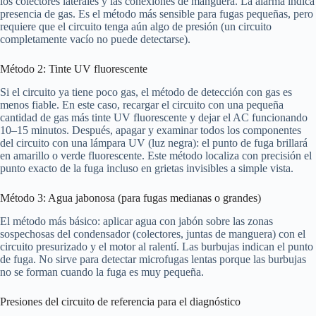
los colectores laterales y las conexiones de manguera. La alarma indica
presencia de gas. Es el método más sensible para fugas pequeñas, pero
requiere que el circuito tenga aún algo de presión (un circuito
completamente vacío no puede detectarse).
Método 2: Tinte UV fluorescente
Si el circuito ya tiene poco gas, el método de detección con gas es
menos fiable. En este caso, recargar el circuito con una pequeña
cantidad de gas más tinte UV fluorescente y dejar el AC funcionando
10–15 minutos. Después, apagar y examinar todos los componentes
del circuito con una lámpara UV (luz negra): el punto de fuga brillará
en amarillo o verde fluorescente. Este método localiza con precisión el
punto exacto de la fuga incluso en grietas invisibles a simple vista.
Método 3: Agua jabonosa (para fugas medianas o grandes)
El método más básico: aplicar agua con jabón sobre las zonas
sospechosas del condensador (colectores, juntas de manguera) con el
circuito presurizado y el motor al ralentí. Las burbujas indican el punto
de fuga. No sirve para detectar microfugas lentas porque las burbujas
no se forman cuando la fuga es muy pequeña.
Presiones del circuito de referencia para el diagnóstico