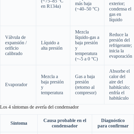
(~75–85 °C
más baja
exterior;
en R134a)
(~40–50 °C)
condensa el
gas en
líquido
Mezcla
Reduce la
Válvula de
líquido-gas a
presión del
expansión /
Líquido a
baja presión
refrigerante;
orificio
alta presión
y
inicia la
calibrado
temperatura
evaporación
(~-5 a 0 °C)
Absorbe el
Mezcla a
Gas a baja
calor del
baja presión
presión
aire del
Evaporador
y
(retorno al
habitáculo;
temperatura
compresor)
enfría el
habitáculo
Los 4 síntomas de avería del condensador
Causa probable en el
Diagnóstico
Síntoma
condensador
para confirmar