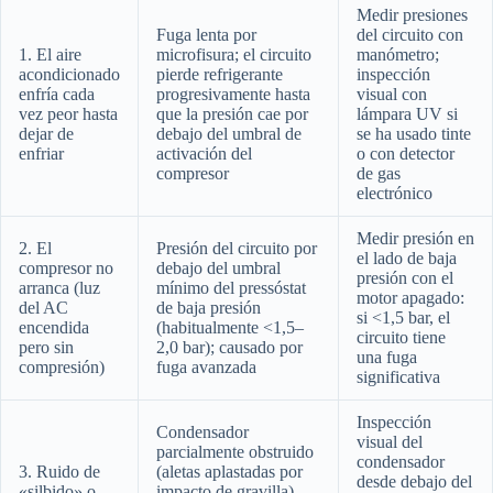
Medir presiones
Fuga lenta por
del circuito con
1. El aire
microfisura; el circuito
manómetro;
acondicionado
pierde refrigerante
inspección
enfría cada
progresivamente hasta
visual con
vez peor hasta
que la presión cae por
lámpara UV si
dejar de
debajo del umbral de
se ha usado tinte
enfriar
activación del
o con detector
compresor
de gas
electrónico
Medir presión en
2. El
Presión del circuito por
el lado de baja
compresor no
debajo del umbral
presión con el
arranca (luz
mínimo del pressóstat
motor apagado:
del AC
de baja presión
si <1,5 bar, el
encendida
(habitualmente <1,5–
circuito tiene
pero sin
2,0 bar); causado por
una fuga
compresión)
fuga avanzada
significativa
Inspección
Condensador
visual del
parcialmente obstruido
condensador
3. Ruido de
(aletas aplastadas por
desde debajo del
«silbido» o
impacto de gravilla)