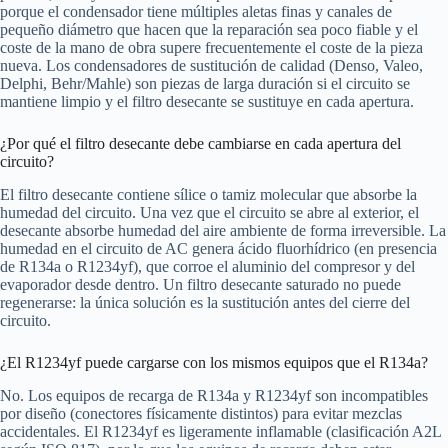
porque el condensador tiene múltiples aletas finas y canales de
pequeño diámetro que hacen que la reparación sea poco fiable y el
coste de la mano de obra supere frecuentemente el coste de la pieza
nueva. Los condensadores de sustitución de calidad (Denso, Valeo,
Delphi, Behr/Mahle) son piezas de larga duración si el circuito se
mantiene limpio y el filtro desecante se sustituye en cada apertura.
¿Por qué el filtro desecante debe cambiarse en cada apertura del
circuito?
El filtro desecante contiene sílice o tamiz molecular que absorbe la
humedad del circuito. Una vez que el circuito se abre al exterior, el
desecante absorbe humedad del aire ambiente de forma irreversible. La
humedad en el circuito de AC genera ácido fluorhídrico (en presencia
de R134a o R1234yf), que corroe el aluminio del compresor y del
evaporador desde dentro. Un filtro desecante saturado no puede
regenerarse: la única solución es la sustitución antes del cierre del
circuito.
¿El R1234yf puede cargarse con los mismos equipos que el R134a?
No. Los equipos de recarga de R134a y R1234yf son incompatibles
por diseño (conectores físicamente distintos) para evitar mezclas
accidentales. El R1234yf es ligeramente inflamable (clasificación A2L