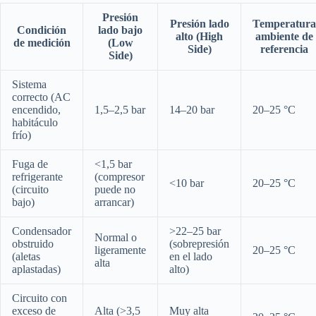
Presión
Presión lado
Temperatura
Condición
lado bajo
alto (High
ambiente de
de medición
(Low
Side)
referencia
Side)
Sistema
correcto (AC
encendido,
1,5–2,5 bar
14–20 bar
20–25 °C
habitáculo
frío)
Fuga de
<1,5 bar
refrigerante
(compresor
<10 bar
20–25 °C
(circuito
puede no
bajo)
arrancar)
Condensador
>22–25 bar
Normal o
obstruido
(sobrepresión
ligeramente
20–25 °C
(aletas
en el lado
alta
aplastadas)
alto)
Circuito con
exceso de
Alta (>3,5
Muy alta