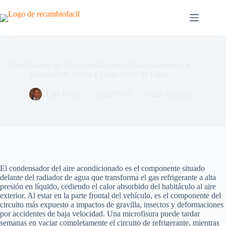
Saltar
al
contenido
Condensador de Aire Acondicionado: Funcionamiento, 4
Síntomas de Avería y Diagnóstico de Fugas
Luis Pérez
2025/05/12
Guías técnicas
El condensador del aire acondicionado es el componente situado
delante del radiador de agua que transforma el gas refrigerante a alta
presión en líquido, cediendo el calor absorbido del habitáculo al aire
exterior. Al estar en la parte frontal del vehículo, es el componente del
circuito más expuesto a impactos de gravilla, insectos y deformaciones
por accidentes de baja velocidad. Una microfisura puede tardar
semanas en vaciar completamente el circuito de refrigerante, mientras