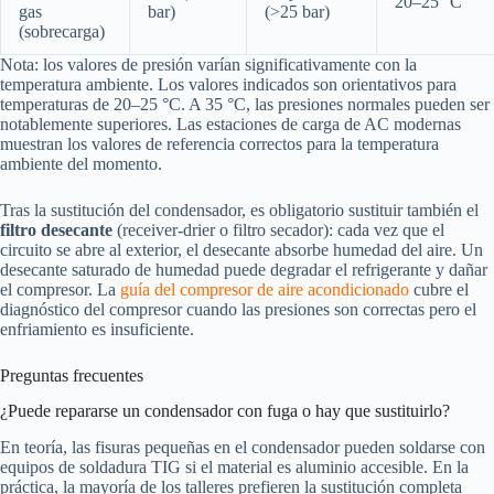
20–25 °C
gas
bar)
(>25 bar)
(sobrecarga)
Nota: los valores de presión varían significativamente con la
temperatura ambiente. Los valores indicados son orientativos para
temperaturas de 20–25 °C. A 35 °C, las presiones normales pueden ser
notablemente superiores. Las estaciones de carga de AC modernas
muestran los valores de referencia correctos para la temperatura
ambiente del momento.
Tras la sustitución del condensador, es obligatorio sustituir también el
filtro desecante
(receiver-drier o filtro secador): cada vez que el
circuito se abre al exterior, el desecante absorbe humedad del aire. Un
desecante saturado de humedad puede degradar el refrigerante y dañar
el compresor. La
guía del compresor de aire acondicionado
cubre el
diagnóstico del compresor cuando las presiones son correctas pero el
enfriamiento es insuficiente.
Preguntas frecuentes
¿Puede repararse un condensador con fuga o hay que sustituirlo?
En teoría, las fisuras pequeñas en el condensador pueden soldarse con
equipos de soldadura TIG si el material es aluminio accesible. En la
práctica, la mayoría de los talleres prefieren la sustitución completa