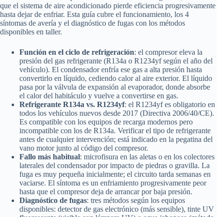
que el sistema de aire acondicionado pierde eficiencia progresivamente
hasta dejar de enfriar. Esta guía cubre el funcionamiento, los 4
síntomas de avería y el diagnóstico de fugas con los métodos
disponibles en taller.
Función en el ciclo de refrigeración
: el compresor eleva la
presión del gas refrigerante (R134a o R1234yf según el año del
vehículo). El condensador enfría ese gas a alta presión hasta
convertirlo en líquido, cediendo calor al aire exterior. El líquido
pasa por la válvula de expansión al evaporador, donde absorbe
el calor del habitáculo y vuelve a convertirse en gas.
Refrigerante R134a vs. R1234yf
: el R1234yf es obligatorio en
todos los vehículos nuevos desde 2017 (Directiva 2006/40/CE).
Es compatible con los equipos de recarga modernos pero
incompatible con los de R134a. Verificar el tipo de refrigerante
antes de cualquier intervención; está indicado en la pegatina del
vano motor junto al código del compresor.
Fallo más habitual
: microfisura en las aletas o en los colectores
laterales del condensador por impacto de piedras o gravilla. La
fuga es muy pequeña inicialmente; el circuito tarda semanas en
vaciarse. El síntoma es un enfriamiento progresivamente peor
hasta que el compresor deja de arrancar por baja presión.
Diagnóstico de fugas
: tres métodos según los equipos
disponibles: detector de gas electrónico (más sensible), tinte UV