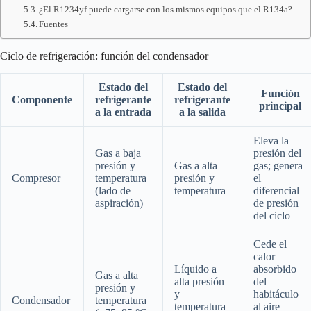
¿El R1234yf puede cargarse con los mismos equipos que el R134a?
Fuentes
Ciclo de refrigeración: función del condensador
Estado del
Estado del
Función
Componente
refrigerante
refrigerante
principal
a la entrada
a la salida
Eleva la
Gas a baja
presión del
presión y
Gas a alta
gas; genera
Compresor
temperatura
presión y
el
(lado de
temperatura
diferencial
aspiración)
de presión
del ciclo
Cede el
calor
Líquido a
absorbido
Gas a alta
alta presión
del
presión y
y
habitáculo
Condensador
temperatura
temperatura
al aire