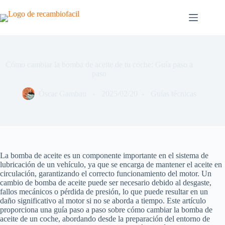
Saltar
al
contenido
Cómo cambiar la bomba de aceite de tu coche: Guía paso a
paso
Óscar Gambau
2025/02/20
Guías técnicas
La bomba de aceite es un componente importante en el sistema de
lubricación de un vehículo, ya que se encarga de mantener el aceite en
circulación, garantizando el correcto funcionamiento del motor. Un
cambio de bomba de aceite puede ser necesario debido al desgaste,
fallos mecánicos o pérdida de presión, lo que puede resultar en un
daño significativo al motor si no se aborda a tiempo. Este artículo
proporciona una guía paso a paso sobre cómo cambiar la bomba de
aceite de un coche, abordando desde la preparación del entorno de