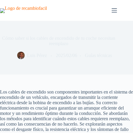
Saltar
al
contenido
Cómo saber si los cables de encendido de tu coche necesitan
reemplazo
Luis Pérez
2025/02/06
Guías técnicas
Los cables de encendido son componentes importantes en el sistema de
encendido de un vehículo, encargados de transmitir la corriente
eléctrica desde la bobina de encendido a las bujías. Su correcto
funcionamiento es crucial para garantizar un arranque eficiente del
motor y un rendimiento óptimo durante la conducción. Se abordarán
los métodos para identificar cuándo estos cables requieren reemplazo,
así como las consecuencias de no hacerlo. Se explorarán aspectos
como el desgaste físico, la resistencia eléctrica y los síntomas de fallo