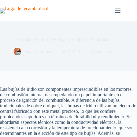
Saltar
al
contenido
Las bujías de iridio: ventajas y cuándo cambiarlas
Óscar Gambau
2025/02/05
Guías técnicas
Las bujías de iridio son componentes imprescindibles en los motores
de combustión interna, desempeñando un papel importante en el
proceso de ignición del combustible. A diferencia de las bujías
tradicionales de cobre o níquel, las bujías de iridio utilizan un electrodo
central fabricado con este metal precioso, lo que les confiere
propiedades superiores en términos de durabilidad y rendimiento. Se
abordarán aspectos técnicos como la conductividad eléctrica, la
resistencia a la corrosión y la temperatura de funcionamiento, que son
determinantes en la elección de este tipo de bujías. Además, se