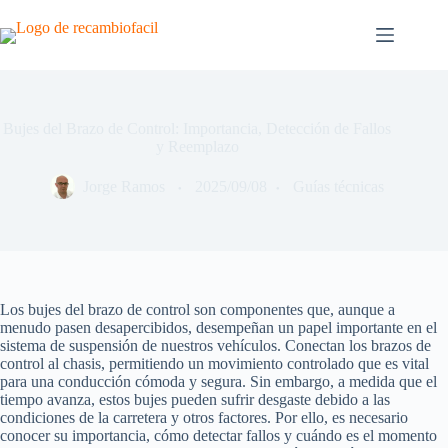
Saltar
al
contenido
Bujes del Brazo de Control: Importancia, Detección de Fallos
y Reemplazo
Jorge Ramos
2025/09/08
Guías técnicas
Los bujes del brazo de control son componentes que, aunque a
menudo pasen desapercibidos, desempeñan un papel importante en el
sistema de suspensión de nuestros vehículos. Conectan los brazos de
control al chasis, permitiendo un movimiento controlado que es vital
para una conducción cómoda y segura. Sin embargo, a medida que el
tiempo avanza, estos bujes pueden sufrir desgaste debido a las
condiciones de la carretera y otros factores. Por ello, es necesario
conocer su importancia, cómo detectar fallos y cuándo es el momento