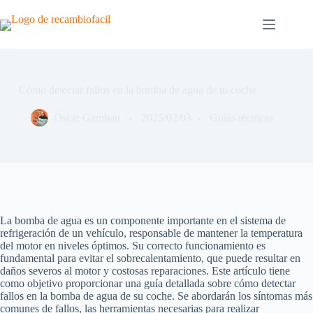
Saltar
al
contenido
Cómo detectar fallos en la bomba de agua de tu coche
Óscar Gambau
2025/02/03
Guías técnicas
La bomba de agua es un componente importante en el sistema de
refrigeración de un vehículo, responsable de mantener la temperatura
del motor en niveles óptimos. Su correcto funcionamiento es
fundamental para evitar el sobrecalentamiento, que puede resultar en
daños severos al motor y costosas reparaciones. Este artículo tiene
como objetivo proporcionar una guía detallada sobre cómo detectar
fallos en la bomba de agua de su coche. Se abordarán los síntomas más
comunes de fallos, las herramientas necesarias para realizar