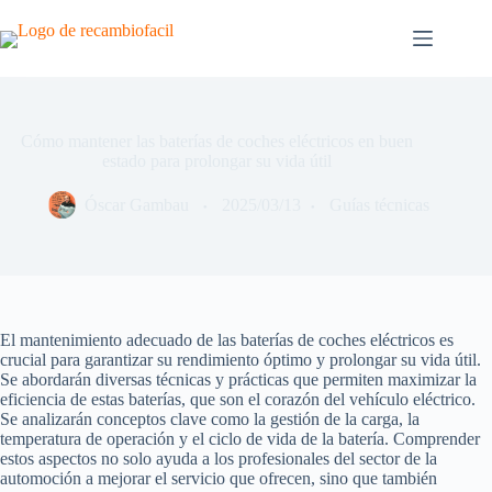
Saltar
al
contenido
Cómo mantener las baterías de coches eléctricos en buen
estado para prolongar su vida útil
Óscar Gambau
2025/03/13
Guías técnicas
El mantenimiento adecuado de las baterías de coches eléctricos es
crucial para garantizar su rendimiento óptimo y prolongar su vida útil.
Se abordarán diversas técnicas y prácticas que permiten maximizar la
eficiencia de estas baterías, que son el corazón del vehículo eléctrico.
Se analizarán conceptos clave como la gestión de la carga, la
temperatura de operación y el ciclo de vida de la batería. Comprender
estos aspectos no solo ayuda a los profesionales del sector de la
automoción a mejorar el servicio que ofrecen, sino que también