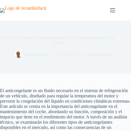
Saltar
al
contenido
Por qué es crucial el anticongelante en el mantenimiento de tu
coche
Jorge Ramos
2025/02/11
Guías técnicas
El anticongelante es un fluido necesario en el sistema de refrigeración
de un vehículo, diseñado para regular la temperatura del motor y
prevenir la congelación del líquido en condiciones climáticas extremas.
Este artículo se centra en la importancia del anticongelante en el
mantenimiento del coche, abordando su función, composición y el
impacto que tiene en el rendimiento del motor. A través de un análisis
técnico, se examinarán los diferentes tipos de anticongelantes
disponibles en el mercado, así como las consecuencias de un