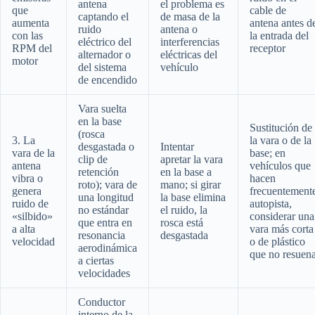
antena
el problema es
que
cable de
captando el
de masa de la
aumenta
antena antes d
ruido
antena o
con las
la entrada del
eléctrico del
interferencias
RPM del
receptor
alternador o
eléctricas del
motor
del sistema
vehículo
de encendido
Vara suelta
en la base
Sustitución de
(rosca
3. La
la vara o de la
desgastada o
Intentar
vara de la
base; en
clip de
apretar la vara
antena
vehículos que
retención
en la base a
vibra o
hacen
roto); vara de
mano; si girar
genera
frecuentement
una longitud
la base elimina
ruido de
autopista,
no estándar
el ruido, la
«silbido»
considerar una
que entra en
rosca está
a alta
vara más corta
resonancia
desgastada
velocidad
o de plástico
aerodinámica
que no resuen
a ciertas
velocidades
Conductor
interno de la