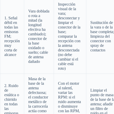
Inspección
visual de la
Vara doblada
vara;
o rota a
1. Señal
desconectar y
mitad (la
débil en
limpiar el
Sustitución de
longitud
todas las
conector de la
la vara o de la
efectiva ha
emisoras
base;
base completa;
cambiado);
FM;
comparar la
limpieza del
conector de
recepción
recepción con
conector con
la base
muy
la antena
spray de
oxidado o
corta de
desconectada
contactos
suelto; cable
alcance
(no debe
de antena
cambiar si el
dañado
cable está
roto)
Masa de la
base de la
Con el motor
2. Ruido
antena
al ralentí,
de
Limpiar el
defectuosa;
variar las
estática o
punto de masa
el conductor
RPM: si el
chirrido
de la base de l
metálico de
ruido aumenta
en todas
antena; añadir
la carrocería
o disminuye
las
un filtro de
actúa como
con las RPM,
emisoras
ruido en el