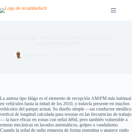
Saltar
al
contenido
Antena Tipo Látigo: Funcionamiento, 4 Síntomas de Avería y
Guía de Sustitución DIY
Jorge Ramos
2025/03/12
Guías técnicas
La antena tipo látigo es el elemento de recepción AM/FM más habitual
en vehículos hasta la mitad de los 2010, y todavía presente en muchos
vehículos del parque actual. Su diseño simple —un conductor metálico
vertical de longitud calculada para resonar en las frecuencias de trabajo
— la hace eficaz en zonas con señal débil, pero también vulnerable a
roturas mecánicas en lavados automáticos, golpes o vandalismo.
Cuando la señal de radio empeora de forma repentina o aparece ruido