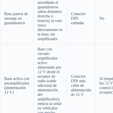
atornillada al
guardabarros
(aleta delantera
Base pasiva de
Conector
derecha o
montaje en
DIN
No
trasera); la vara
guardabarros
estándar
rosca
directamente en
la base; sin
amplificador
Base con
circuito
amplificador
activo
alimentado por
12 V desde el
receptor de
Conector
Base activa con
Sí (requ
radio (cable
DIN más
preamplificador
los 12 V
adicional de
cable de
(alimentación
control 
alimentación
alimentación
12 V)
receptor
del
de 12 V
amplificador);
mejora la señal
en vehículos
con mucho