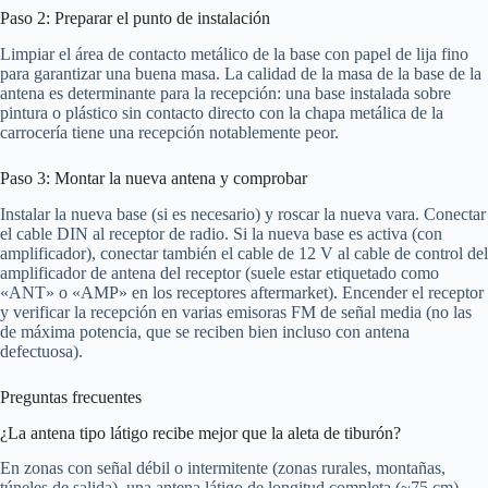
Paso 2: Preparar el punto de instalación
Limpiar el área de contacto metálico de la base con papel de lija fino
para garantizar una buena masa. La calidad de la masa de la base de la
antena es determinante para la recepción: una base instalada sobre
pintura o plástico sin contacto directo con la chapa metálica de la
carrocería tiene una recepción notablemente peor.
Paso 3: Montar la nueva antena y comprobar
Instalar la nueva base (si es necesario) y roscar la nueva vara. Conectar
el cable DIN al receptor de radio. Si la nueva base es activa (con
amplificador), conectar también el cable de 12 V al cable de control del
amplificador de antena del receptor (suele estar etiquetado como
«ANT» o «AMP» en los receptores aftermarket). Encender el receptor
y verificar la recepción en varias emisoras FM de señal media (no las
de máxima potencia, que se reciben bien incluso con antena
defectuosa).
Preguntas frecuentes
¿La antena tipo látigo recibe mejor que la aleta de tiburón?
En zonas con señal débil o intermitente (zonas rurales, montañas,
túneles de salida), una antena látigo de longitud completa (~75 cm)