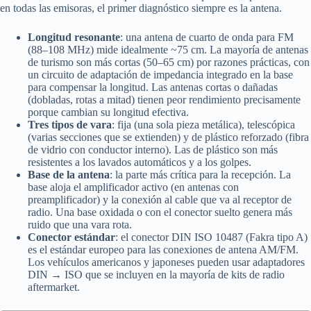
en todas las emisoras, el primer diagnóstico siempre es la antena.
Longitud resonante
: una antena de cuarto de onda para FM
(88–108 MHz) mide idealmente ~75 cm. La mayoría de antenas
de turismo son más cortas (50–65 cm) por razones prácticas, con
un circuito de adaptación de impedancia integrado en la base
para compensar la longitud. Las antenas cortas o dañadas
(dobladas, rotas a mitad) tienen peor rendimiento precisamente
porque cambian su longitud efectiva.
Tres tipos de vara
: fija (una sola pieza metálica), telescópica
(varias secciones que se extienden) y de plástico reforzado (fibra
de vidrio con conductor interno). Las de plástico son más
resistentes a los lavados automáticos y a los golpes.
Base de la antena
: la parte más crítica para la recepción. La
base aloja el amplificador activo (en antenas con
preamplificador) y la conexión al cable que va al receptor de
radio. Una base oxidada o con el conector suelto genera más
ruido que una vara rota.
Conector estándar
: el conector DIN ISO 10487 (Fakra tipo A)
es el estándar europeo para las conexiones de antena AM/FM.
Los vehículos americanos y japoneses pueden usar adaptadores
DIN → ISO que se incluyen en la mayoría de kits de radio
aftermarket.