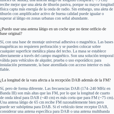
recibe mejor que una aleta de tiburón pasiva, porque su mayor longitud
física capta más energía de la onda de radio. Sin embargo, una aleta de
tiburón con amplificador activo de buena calidad puede igualar o
superar al látigo en zonas urbanas con señal abundante.
¿Puedo usar una antena látigo en un coche que no tiene orificio de
base original?
Sí, con una base de montaje universal adhesiva o magnética. Las bases
magnéticas no requieren perforación y se pueden colocar sobre
cualquier superficie metálica plana del techo. La masa se establece
directamente a través del campo magnético. Son una solución temporal
válida para vehículos de alquiler, prueba o uso esporádico; para
instalación permanente, la base atornillada con acceso interior es más
fiable.
¿La longitud de la vara afecta a la recepción DAB además de la FM?
Sí, pero de forma diferente. Las frecuencias DAB (174–240 MHz en
Banda III) son más altas que las FM, por lo que la longitud de cuarto
de onda ideal para DAB (~40 cm) es más corta que para FM (~75 cm).
Una antena látigo de 65 cm recibe FM razonablemente bien pero
puede ser subóptima para DAB. Si el vehículo tiene receptor DAB,
considerar una antena específica para DAB o una antena multibanda