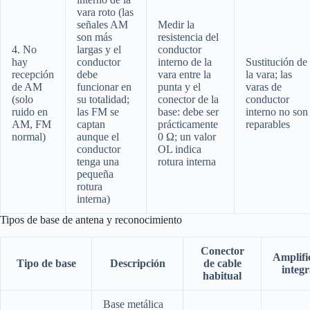
vara roto (las
señales AM
Medir la
son más
resistencia del
4. No
largas y el
conductor
hay
conductor
interno de la
Sustitución de
recepción
debe
vara entre la
la vara; las
de AM
funcionar en
punta y el
varas de
(solo
su totalidad;
conector de la
conductor
ruido en
las FM se
base: debe ser
interno no son
AM, FM
captan
prácticamente
reparables
normal)
aunque el
0 Ω; un valor
conductor
OL indica
tenga una
rotura interna
pequeña
rotura
interna)
Tipos de base de antena y reconocimiento
Conector
Amplifi
Tipo de base
Descripción
de cable
integ
habitual
Base metálica