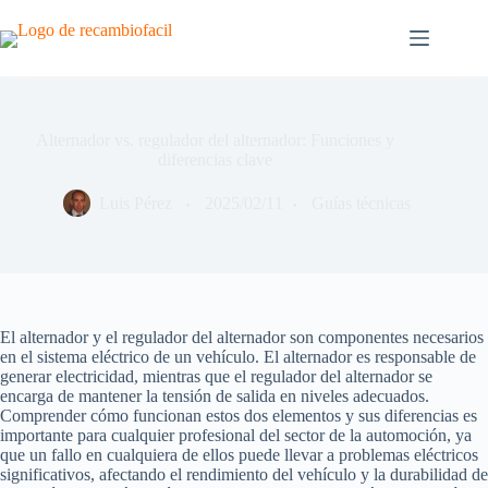
Saltar
al
contenido
Alternador vs. regulador del alternador: Funciones y
diferencias clave
Luis Pérez
2025/02/11
Guías técnicas
El alternador y el regulador del alternador son componentes necesarios
en el sistema eléctrico de un vehículo. El alternador es responsable de
generar electricidad, mientras que el regulador del alternador se
encarga de mantener la tensión de salida en niveles adecuados.
Comprender cómo funcionan estos dos elementos y sus diferencias es
importante para cualquier profesional del sector de la automoción, ya
que un fallo en cualquiera de ellos puede llevar a problemas eléctricos
significativos, afectando el rendimiento del vehículo y la durabilidad de