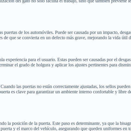
ilización del gato no solo facilita el trabajo, sino que también previene l
 puertas de los automóviles. Puede ser causada por un impacto, desgaste
es de que se convierta en un defecto más grave, mejorando la vida útil d
la experiencia para el usuario. Estas pueden ser causadas por el desgast
erminar el grado de holgura y aplicar los ajustes pertinentes para dismin
o. Cuando las puertas no están correctamente ajustadas, los sellos puede
puerta es clave para garantizar un ambiente interno confortable y libre d
ando la posición de la puerta. Este paso es determinante, ya que la bisagra
 la puerta y el marco del vehículo, asegurando que queden uniformes en 