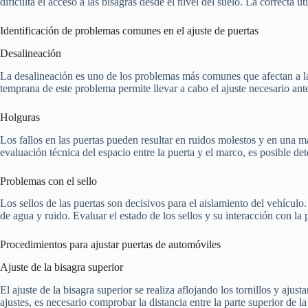
dificulta el acceso a las bisagras desde el nivel del suelo. La correcta ut
Identificación de problemas comunes en el ajuste de puertas
Desalineación
La desalineación es uno de los problemas más comunes que afectan a las
temprana de este problema permite llevar a cabo el ajuste necesario ant
Holguras
Los fallos en las puertas pueden resultar en ruidos molestos y en una ma
evaluación técnica del espacio entre la puerta y el marco, es posible det
Problemas con el sello
Los sellos de las puertas son decisivos para el aislamiento del vehícul
de agua y ruido. Evaluar el estado de los sellos y su interacción con la 
Procedimientos para ajustar puertas de automóviles
Ajuste de la bisagra superior
El ajuste de la bisagra superior se realiza aflojando los tornillos y ajust
ajustes, es necesario comprobar la distancia entre la parte superior de