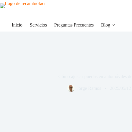
Saltar
al
contenido
Inicio
Servicios
Preguntas Frecuentes
Blog
Cómo ajustar puertas en automóviles de
Jorge Ramos
2025/05/12