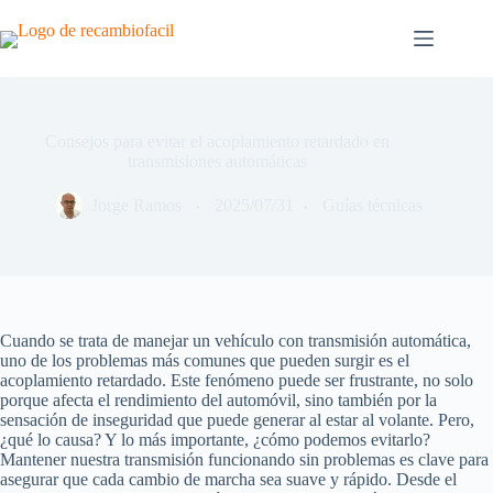
Saltar
al
contenido
Consejos para evitar el acoplamiento retardado en
transmisiones automáticas
Jorge Ramos
2025/07/31
Guías técnicas
Cuando se trata de manejar un vehículo con transmisión automática,
uno de los problemas más comunes que pueden surgir es el
acoplamiento retardado. Este fenómeno puede ser frustrante, no solo
porque afecta el rendimiento del automóvil, sino también por la
sensación de inseguridad que puede generar al estar al volante. Pero,
¿qué lo causa? Y lo más importante, ¿cómo podemos evitarlo?
Mantener nuestra transmisión funcionando sin problemas es clave para
asegurar que cada cambio de marcha sea suave y rápido. Desde el