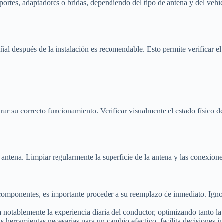
portes, adaptadores o bridas, dependiendo del tipo de antena y del vehí
al después de la instalación es recomendable. Esto permite verificar el r
rar su correcto funcionamiento. Verificar visualmente el estado físico de
ntena. Limpiar regularmente la superficie de la antena y las conexiones
s componentes, es importante proceder a su reemplazo de inmediato. Igno
 notablemente la experiencia diaria del conductor, optimizando tanto la
las herramientas necesarias para un cambio efectivo, facilita decisiones